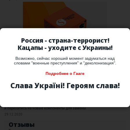
Россия - страна-террорист!
Кацапы - уходите с Украины!
16.02.2022
Возможно, сейчас хороший момент задуматься над
Проекту Sigma 10 лет!
словами "военные преступления" и "деколонизация".
Узнайте, какой путь прошла известная команда
разработчиков!
Подробнее о Гааге
Слава Україні! Героям слава!
Обзор iCopy Plus
Простое восстановление данных с поврежденных компонентов iPhone
и перезапись на новые компоненты для замены.
29.12.2020
Отзывы