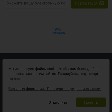
Подписаться
1Win
казино
Мы используем файлы cookie, чтобы вам было удобно
пользоваться нашим сайтом. Пожалуйста, подтвердите
согласие.
Живая поддержка
Доставка по всему
Лучшее
24/6
миру
обслуживание с 2002
Больше информации в Политике конфиденциальности.
© 2022 Gsmserver
Отклонить
Принять
Разработка:
Дизайн: