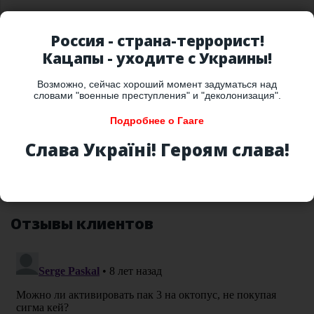
Полное описание
Россия - страна-террорист!
Кацапы - уходите с Украины!
Наличие на складе:
HK
Характеристики
ID:
833461
0.025 кг
Возможно, сейчас хороший момент задуматься над
словами "военные преступления" и "деколонизация".
Доставка
Подробнее о Гааге
Оплата
Наличие на складе:
HK
Слава Україні! Героям слава!
ID:
835941
0.5 кг
Гарантия
Отзывы клиентов